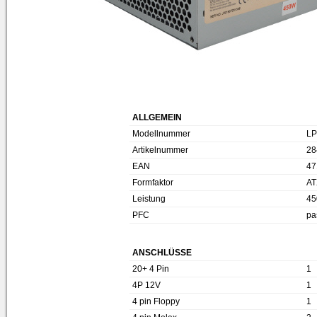
ALLGEMEIN
Modellnummer
LP
Artikelnummer
28
EAN
47
Formfaktor
AT
Leistung
45
PFC
pa
ANSCHLÜSSE
20+ 4 Pin
1
4P 12V
1
4 pin Floppy
1