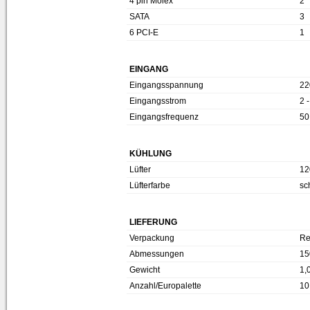
4 pin Molex
2
SATA
3
6 PCI-E
1
EINGANG
Eingangsspannung
22
Eingangsstrom
2 -
Eingangsfrequenz
50
KÜHLUNG
Lüfter
12
Lüfterfarbe
sc
LIEFERUNG
Verpackung
Re
Abmessungen
15
Gewicht
1,
Anzahl/Europalette
10